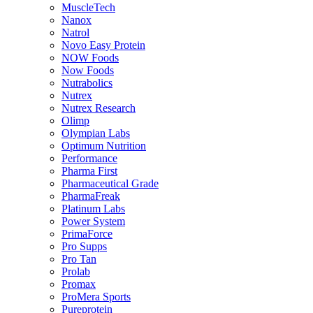
MuscleTech
Nanox
Natrol
Novo Easy Protein
NOW Foods
Now Foods
Nutrabolics
Nutrex
Nutrex Research
Olimp
Olympian Labs
Optimum Nutrition
Performance
Pharma First
Pharmaceutical Grade
PharmaFreak
Platinum Labs
Power System
PrimaForce
Pro Supps
Pro Tan
Prolab
Promax
ProMera Sports
Pureprotein