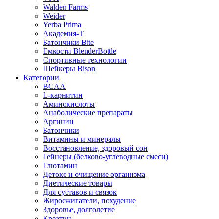
Walden Farms
Weider
Yerba Prima
Академия-Т
Батончики Bite
Емкости BlenderBottle
Спортивные технологии
Шейкеры Bison
Категории
BCAA
L-карнитин
Аминокислоты
Анаболические препараты
Аргинин
Батончики
Витамины и минералы
Восстановление, здоровый сон
Гейнеры (белково-углеводные смеси)
Глютамин
Детокс и очищение организма
Диетические товары
Для суставов и связок
Жиросжигатели, похудение
Здоровье, долголетие
Креатин