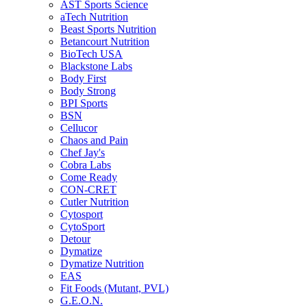
AST Sports Science
aTech Nutrition
Beast Sports Nutrition
Betancourt Nutrition
BioTech USA
Blackstone Labs
Body First
Body Strong
BPI Sports
BSN
Cellucor
Chaos and Pain
Chef Jay's
Cobra Labs
Come Ready
CON-CRET
Cutler Nutrition
Cytosport
CytoSport
Detour
Dymatize
Dymatize Nutrition
EAS
Fit Foods (Mutant, PVL)
G.E.O.N.