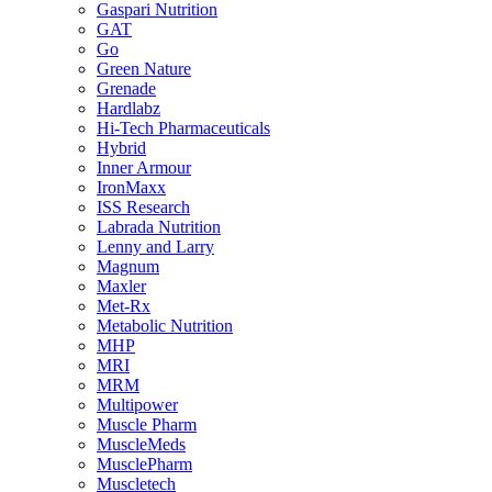
Gaspari Nutrition
GAT
Go
Green Nature
Grenade
Hardlabz
Hi-Tech Pharmaceuticals
Hybrid
Inner Armour
IronMaxx
ISS Research
Labrada Nutrition
Lenny and Larry
Magnum
Maxler
Met-Rx
Metabolic Nutrition
MHP
MRI
MRM
Multipower
Muscle Pharm
MuscleMeds
MusclePharm
Muscletech